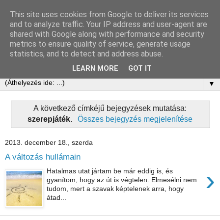
This site uses cookies from Google to deliver its services
Ringatóterápia
and to analyze traffic. Your IP address and user-agent are
shared with Google along with performance and security
metrics to ensure quality of service, generate usage
Tovi Browning: The Power of Softness - Holistic Pulsing
statistics, and to detect and address abuse.
alapján
LEARN MORE
GOT IT
▼
A következő címkéjű bejegyzések mutatása:
szerepjáték
.
Összes bejegyzés megjelenítése
2013. december 18., szerda
A változás hullámain
›
Hatalmas utat jártam be már eddig is, és
gyanítom, hogy az út is végtelen. Elmesélni nem
tudom, mert a szavak képtelenek arra, hogy
átad...