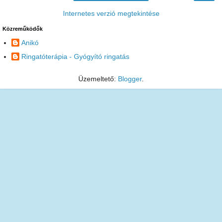
Internetes verzió megtekintése
Közreműködők
Anikó
Ringatóterápia - Gyógyító ringatás
Üzemeltető:
Blogger
.