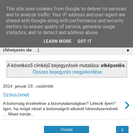
This site uses cookies from Google to deliver its services
Ringatóterápia
and to analyze traffic. Your IP address and user-agent are
shared with Google along with performance and security
metrics to ensure quality of service, generate usage
Tovi Browning: The Power of Softness - Holistic Pulsing
statistics, and to detect and address abuse.
alapján
LEARN MORE
GOT IT
▼
A következő címkéjű bejegyzések mutatása:
elképzelés
.
Összes bejegyzés megjelenítése
2014. január 23., csütörtök
Szösszenet
›
A biztonság érzékelése a bizonytalanságban? Létezik ilyen?
Igen, ha mögé nézel a biztonságról alkotott hitrendszerednek
… Mivel minde...
›
Főoldal