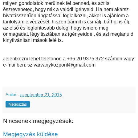
milyen gondolatok merülnek fel benned, és azt is
észreveheted, hogy mik a valódi igényeid. Ha nem akarsz
hivatásszerűen ringatással foglalkozni, akkor is ajánlom a
tanfolyam elvégzését, hiszen bármit is csinálj, bárhol is élj,
az első és legfontosabb dolog, hogy ismerd meg
önmagadat, légy tisztában az igényeiddel, és azt megtanuld
kinyilvánítani mások felé is.
Jelentkezni lehet telefonon a +36 20 9375 372 számon vagy
e-mailben: szivarvanykozpont@gmail.com
Anikó
-
szeptember 21, 2015
Megosztás
Nincsenek megjegyzések:
Megjegyzés küldése