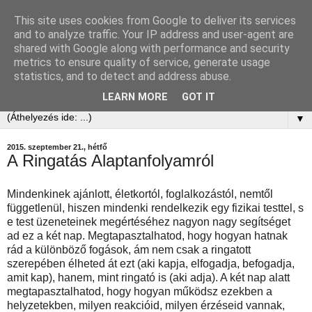
This site uses cookies from Google to deliver its services
Ringatóterápia
and to analyze traffic. Your IP address and user-agent are
shared with Google along with performance and security
metrics to ensure quality of service, generate usage
Tovi Browning: The Power of Softness - Holistic Pulsing
statistics, and to detect and address abuse.
alapján
LEARN MORE
GOT IT
▼
2015. szeptember 21., hétfő
A Ringatás Alaptanfolyamról
Mindenkinek ajánlott, életkortól, foglalkozástól, nemtől
függetlenül, hiszen mindenki rendelkezik egy fizikai testtel, s
e test üzeneteinek megértéséhez nagyon nagy segítséget
ad ez a két nap. Megtapasztalhatod, hogy hogyan hatnak
rád a különböző fogások, ám nem csak a ringatott
szerepében élheted át ezt (aki kapja, elfogadja, befogadja,
amit kap), hanem, mint ringató is (aki adja). A két nap alatt
megtapasztalhatod, hogy hogyan működsz ezekben a
helyzetekben, milyen reakcióid, milyen érzéseid vannak,