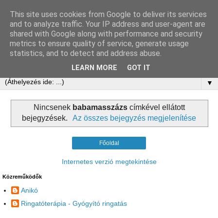
This site uses cookies from Google to deliver its services
Ringatóterápia
and to analyze traffic. Your IP address and user-agent are
shared with Google along with performance and security
metrics to ensure quality of service, generate usage
Tovi Browning: The Power of Softness - Holistic Pulsing
statistics, and to detect and address abuse.
alapján
LEARN MORE
GOT IT
▼
Nincsenek
babamasszázs
címkével ellátott
bejegyzések.
Az összes bejegyzés megjelenítése
Főoldal
Internetes verzió megtekintése
Közreműködők
Anikó
Ringatóterápia - Gyógyító ringatás